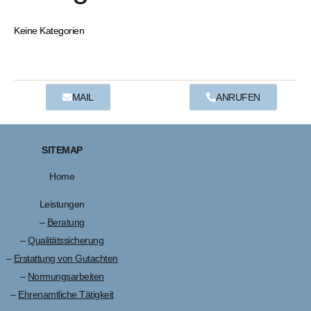
Keine Kategorien
MAIL
ANRUFEN
SITEMAP
Home
Leistungen
–
Beratung
–
Qualitätssicherung
–
Erstattung von Gutachten
–
Normungsarbeiten
–
Ehrenamtliche Tätigkeit