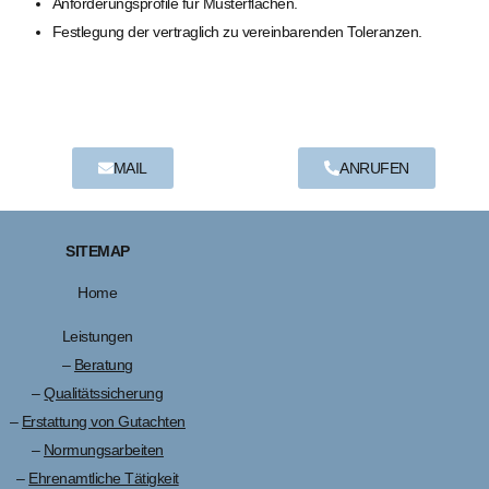
Anforderungsprofile für Musterflächen.
Festlegung der vertraglich zu vereinbarenden Toleranzen.
MAIL
ANRUFEN
SITEMAP
Home
Leistungen
–
Beratung
–
Qualitätssicherung
–
Erstattung von Gutachten
–
Normungsarbeiten
–
Ehrenamtliche Tätigkeit